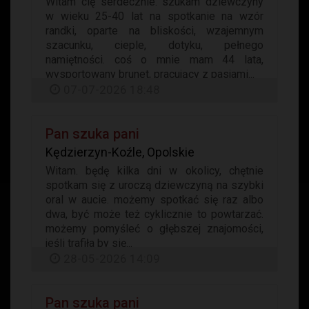
Witam cię serdecznie. szukam dziewczyny
w wieku 25-40 lat na spotkanie na wzór
randki, oparte na bliskości, wzajemnym
szacunku, cieple, dotyku, pełnego
namiętności. coś o mnie mam 44 lata,
wysportowany brunet, pracujący z pasjami...
07-07-2026 18:48
Pan szuka pani
Kędzierzyn-Koźle, Opolskie
Witam. będę kilka dni w okolicy, chętnie
spotkam się z uroczą dziewczyną na szybki
oral w aucie. możemy spotkać się raz albo
dwa, być może też cyklicznie to powtarzać.
możemy pomyśleć o głębszej znajomości,
jeśli trafiła by się...
28-05-2026 14:09
Pan szuka pani