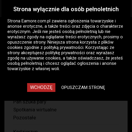
Strona wyłącznie dla osób pełnoletnich
Togg
navig
Strona Eamore.com.pl zawiera
ogłoszenia towarzyskie i
Eamore.com.pl
Ogłoszenia panów
anonse erotyczne
, a także treści oraz zdjęcia o charakterze
Kędzierzyn-Koźle
erotycznym. Jeśli nie jesteś osobą pełnoletnią lub nie
wyrażasz zgody na oglądanie treści erotycznych, prosimy o
opuszczenie strony. Niniejsza strona korzysta z plików
Ogłoszenia towarzyskie panów
cookies zgodnie z
polityką prywatności
. Korzystając ze
Kędzierzyn-koźle
strony akceptujesz politykę prywatności oraz wyrażasz
zgodę na używanie cookies, a także oświadczasz, że jesteś
22
osobą pełnoletnią i chcesz oglądać ogłoszenia i anonse
towarzyskie z własnej woli.
Pan szuka pani
WCHODZĘ
OPUSZCZAM STRONĘ
Pan szuka pana
Pan szuka pary
Spotkania wirtualne
Pozostałe
Kędzierzyn