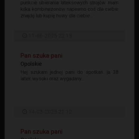
punkcie ubierania lateksowych strojów. mam
kilka kombinezonów napewno coś dla ciebie
znajdę lub kupię nowy dla ciebie...
11-06-2025 22:13
Pan szuka pani
Opolskie
Hej szukam jednej pani do spotkań. ja 38
latek wysoki oraz wygadany...
14-03-2025 21:12
Pan szuka pani