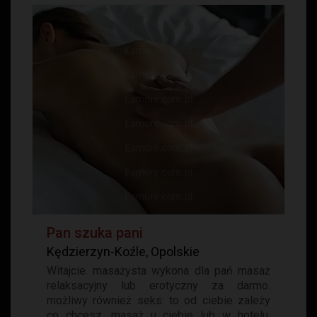
Pan szuka pani
Kędzierzyn-Koźle, Opolskie
Witajcie. masażysta wykona dla pań masaż
relaksacyjny lub erotyczny za darmo.
możliwy również seks: to od ciebie zależy
co chcesz. masaż u ciebie lub w hotelu.