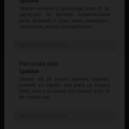
Opolskie
Szukam kochanki z opolskiego, mam 41 lat,
zapraszam do kontaktu zainteresowane
panie dyskrecja z mojej strony wymagana i
zapewniona, więcej szczegółów priv...
21-07-2024 15:09
Pan szuka pani
Opolskie
Chcesz się po prostu zabawić, pogadać,
przytulić po ciężkim dniu pracy po kolejnej
kłótni. pisz a na pewno się odezwę. mam 50
lat i ciepłe ciało...
20-07-2024 00:29