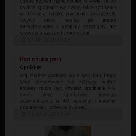
Cześć, szukam fajnej kobiety w wielki 18-30
na miłe spotkanie we dwoje, takie spotkanie
w klimacie randki, pocałunki, pieszczoty,
zwykły seks, napisz jak jesteś
zainteresowana i ustalimy szczegóły, nie
wszystkie szczegóły mogę tutaj...
21-06-2026 10:25
Pan szuka pani
Opolskie
Hej. chetnie spotkam się z parą k-m. mogę
tylko obserwować lub aktywny wobec
kobiety. może być również spotkanie k-k.
trans. chce spróbować nowego
doświadczenia. ja 46l. sprawny i mobilny.
pozdrawiam. oczekuje dyskrecji...
23-04-2026 12:49