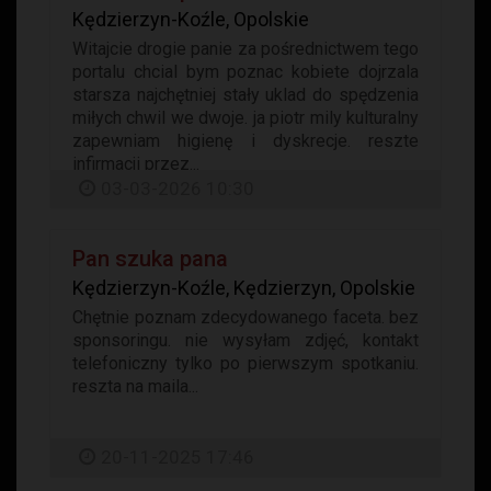
Kędzierzyn-Koźle, Opolskie
Witajcie drogie panie za pośrednictwem tego
portalu chcial bym poznac kobiete dojrzala
starsza najchętniej stały uklad do spędzenia
miłych chwil we dwoje. ja piotr mily kulturalny
zapewniam higienę i dyskrecje. reszte
infirmacji przez...
03-03-2026 10:30
Pan szuka pana
Kędzierzyn-Koźle, Kędzierzyn, Opolskie
Chętnie poznam zdecydowanego faceta. bez
sponsoringu. nie wysyłam zdjęć, kontakt
telefoniczny tylko po pierwszym spotkaniu.
reszta na maila...
20-11-2025 17:46