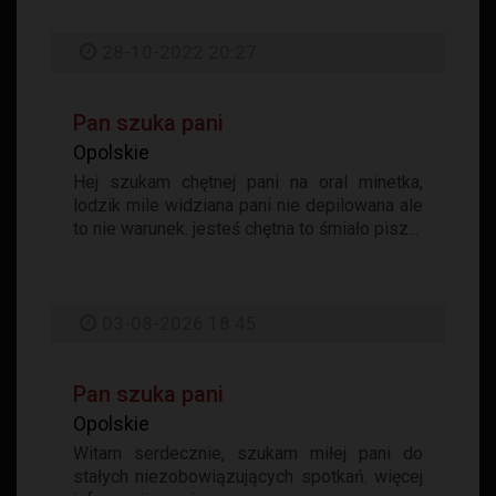
28-10-2022 20:27
Pan szuka pani
Opolskie
Hej szukam chętnej pani na oral minetka,
lodzik mile widziana pani nie depilowana ale
to nie warunek. jesteś chętna to śmiało pisz...
03-08-2026 18:45
Pan szuka pani
Opolskie
Witam serdecznie, szukam miłej pani do
stałych niezobowiązujących spotkań. więcej