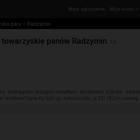
Moje ogłoszenia
Moje konto
zuka pary
Radzymin
ia towarzyskie panów Radzymin
10
ą szukającym przygód chciałbym spróbować trójkąta, szukam
est weekend fajnie by było go wykorzystać, ja 32l 183cm ciemny..