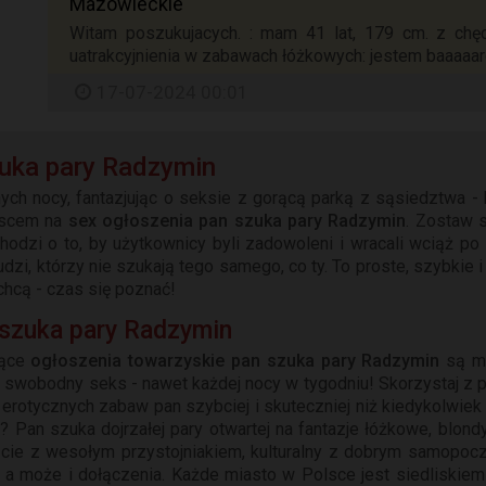
Mazowieckie
Witam poszukujacych. : mam 41 lat, 179 cm. z chęc
uatrakcyjnienia w zabawach łóżkowych: jestem baaaaard
17-07-2024 00:01
uka pary Radzymin
nych nocy, fantazjując o seksie z gorącą parką z sąsiedztwa
ejscem na
sex ogłoszenia pan szuka pary Radzymin
. Zostaw 
hodzi o to, by użytkownicy byli zadowoleni i wracali wciąż p
dzi, którzy nie szukają tego samego, co ty. To proste, szybkie 
chcą - czas się poznać!
 szuka pary Radzymin
rące
ogłoszenia towarzyskie pan szuka pary Radzymin
są mi
a swobodny seks - nawet każdej nocy w tygodniu! Skorzystaj z p
o erotycznych zabaw pan szybciej i skuteczniej niż kiedykolwiek
e? Pan szuka dojrzałej pary otwartej na fantazje łóżkowe, blond
kącie z wesołym przystojniakiem, kulturalny z dobrym samopo
a może i dołączenia. Każde miasto w Polsce jest siedliskiem a