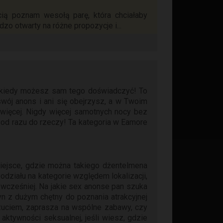
ią poznam wesołą parę, która chciałaby
zo otwarty na różne propozycje i...
 - kiedy możesz sam tego doświadczyć! To
swój anons i ani się obejrzysz, a w Twoim
o więcej. Nigdy więcej samotnych nocy bez
i od razu do rzeczy! Ta kategoria w Eamore
ejsce, gdzie można takiego dżentelmena
odziału na kategorie względem lokalizacji,
 wcześniej. Na jakie sex anonse pan szuka
yn z dużym chętny do poznania atrakcyjnej
czuciem, zaprasza na wspólne zabawy, czy
ktywności seksualnej, jeśli wiesz, gdzie