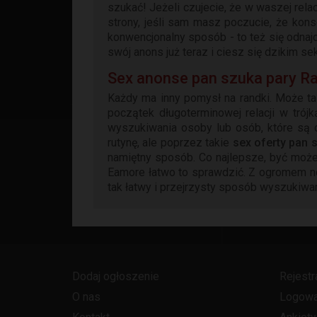
szukać! Jeżeli czujecie, że w waszej rela
strony, jeśli sam masz poczucie, że ko
konwencjonalny sposób - to też się odnaj
swój anons już teraz i ciesz się dzikim 
Sex anonse pan szuka pary R
Każdy ma inny pomysł na randki. Może t
początek długoterminowej relacji w tró
wyszukiwania osoby lub osób, które są o
rutynę, ale poprzez takie
sex oferty pan 
namiętny sposób. Co najlepsze, być może
Eamore łatwo to sprawdzić. Z ogromem n
tak łatwy i przejrzysty sposób wyszukiwa
Dodaj ogłoszenie
Rejestr
O nas
Logowa