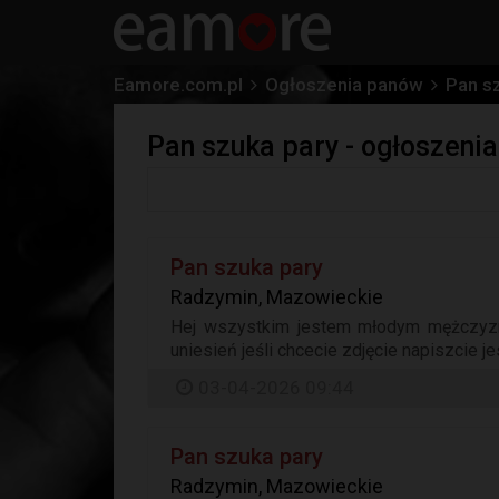
Eamore.com.pl
Ogłoszenia panów
Pan s
Pan szuka pary - ogłoszen
Pan szuka pary
Radzymin, Mazowieckie
Hej wszystkim jestem młodym mężczyzn
uniesień jeśli chcecie zdjęcie napiszcie j
03-04-2026 09:44
Pan szuka pary
Radzymin, Mazowieckie