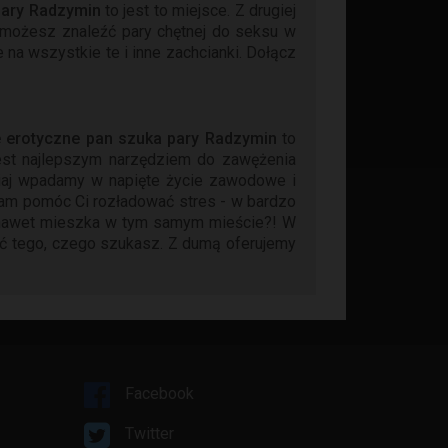
pary Radzymin
to jest to miejsce. Z drugiej
 możesz znaleźć pary chętnej do seksu w
na wszystkie te i inne zachcianki. Dołącz
 erotyczne pan szuka pary Radzymin
to
jest najlepszym narzędziem do zawężenia
isiaj wpadamy w napięte życie zawodowe i
am pomóc Ci rozładować stres - w bardzo
że nawet mieszka w tym samym mieście?! W
ć tego, czego szukasz. Z dumą oferujemy
Facebook
Twitter