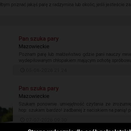
łbym poznać jakąś parę z radzymina lub okolic, jeśli jesteście z
Pan szuka pary
Mazowieckie
Poznam parę lub małżeństwo gdzie pani nauczy mnie
wydepilowanym chłopakiem mającym ochotę spróbować
05-08-2026 21:24
Pan szuka pary
Mazowieckie
Szukam ponownie. umiejętność czytania ze zrozumi
hop: szukam: bardzo! zadbanej z naciskiem na panią! pa
07-07-2026 09:30