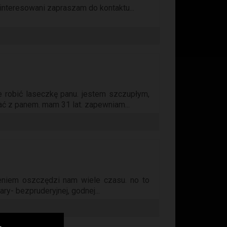
ainteresowani zapraszam do kontaktu...
 robić laseczkę panu. jestem szczupłym,
 z panem. mam 31 lat. zapewniam...
eniem oszczędzi nam wiele czasu. no to
ry- bezpruderyjnej, godnej...