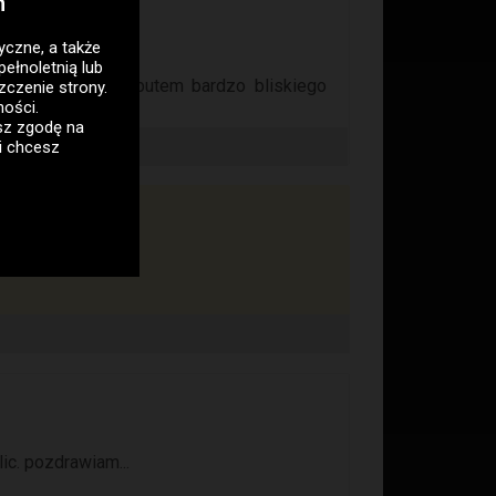
h
tyczne
, a także
pełnoletnią lub
ym i duzym atrybutem bardzo bliskiego
zczenie strony.
ności
.
asz zgodę na
i chcesz
ic. pozdrawiam...