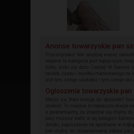
Anonse towarzyskie pan sz
Przystojniaku! Nie spędzaj więcej samot
właśnie ta kategoria jest najlepszym mi
łóżku zrobi się dużo Cieplej! W Eamore c
randek, czasu i wysiłku marnowanego na lu
jest tym, czego szukałeś i tym, czego oni 
Ogłoszenia towarzyskie pan
Marzy się Wam kolega do igraszek? Go
znaleźć. To miejsce to najlepsza okazja n
a gwarantujemy, że znajdzie się chętny d
pary możesz trafić w tej kategorii Eamor
dwójki, zaproszenia na spotkania w trój
pan chętny do obserwowania zabaw pary, 