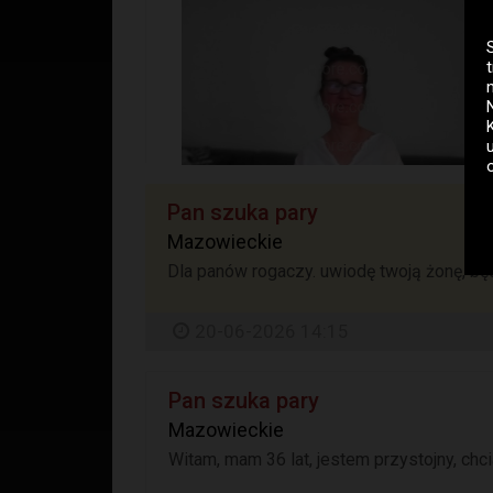
Pan szuka pary
Mazowieckie
Dla panów rogaczy. uwiodę twoją żonę, będę
20-06-2026 14:15
Pan szuka pary
Mazowieckie
Witam, mam 36 lat, jestem przystojny, chc