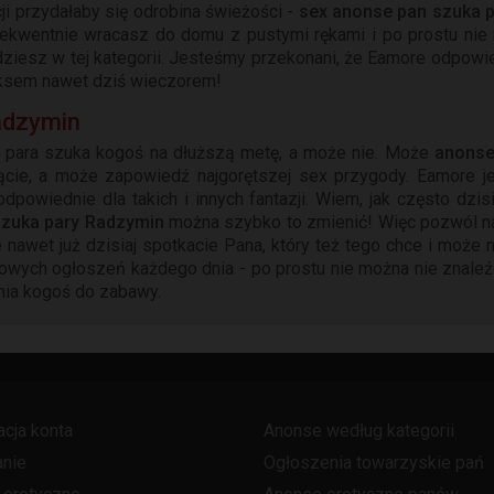
cji przydałaby się odrobina świeżości -
sex anonse pan szuka 
nsekwentnie wracasz do domu z pustymi rękami i po prostu nie
dziesz w tej kategorii. Jesteśmy przekonani, że Eamore odpowie 
seksem nawet dziś wieczorem!
adzymin
a para szuka kogoś na dłuższą metę, a może nie. Może
anonse
jkącie, a może zapowiedź najgorętszej sex przygody. Eamore 
dpowiednie dla takich i innych fantazji. Wiem, jak często dz
szuka pary Radzymin
można szybko to zmienić! Więc pozwól n
 nawet już dzisiaj spotkacie Pana, który też tego chce i mo
owych ogłoszeń każdego dnia - po prostu nie można nie znaleź
nia kogoś do zabawy.
acja konta
Anonse według kategorii
nie
Ogłoszenia towarzyskie pań