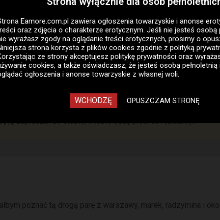
Strona wyłącznie dla osób pełnoletnic
Pan szuka pary
Strona Eamore.com.pl zawiera
ogłoszenia towarzyskie i anonse ero
Mazowieckie
treści oraz zdjęcia o charakterze erotycznym. Jeśli nie jesteś osobą 
Malzenstwo poznamy pana 40-45 lat z bardzo grub
nie wyrażasz zgody na oglądanie treści erotycznych, prosimy o opus
Niniejsza strona korzysta z plików cookies zgodnie z
polityką prywat
przyjaciela zony...
Korzystając ze strony akceptujesz politykę prywatności oraz wyraż
06-07-2026 09:45
używanie cookies, a także oświadczasz, że jesteś osobą pełnoletnią 
oglądać ogłoszenia i anonse towarzyskie z własnej woli.
WCHODZĘ
OPUSZCZAM STRONĘ
 ją zapraszał do siebie, a tobie będę pisał co robiliśmy...
iałbym poznać tą drogą parę z warszawy, marek, radzymina i okol