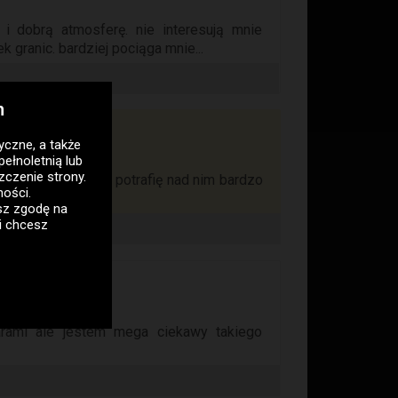
 i dobrą atmosferę. nie interesują mnie
 granic. bardziej pociąga mnie...
h
tyczne
, a także
pełnoletnią lub
zczenie strony.
iała, penis 17 cm potrafię nad nim bardzo
ności
.
asz zgodę na
i chcesz
arami ale jestem mega ciekawy takiego