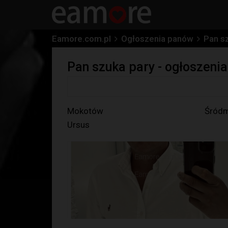
Eamore.com.pl
Ogłoszenia panów
Pan s
Pan szuka pary - ogłoszen
Mokotów
Śródm
Ursus