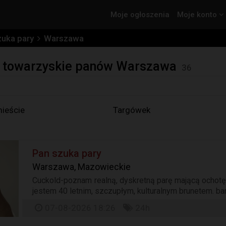
Moje ogłoszenia
Moje konto
zuka pary
Warszawa
ia towarzyskie panów Warszawa
36
ieście
Targówek
Pan szuka pary
Warszawa, Mazowieckie
Cuckold-poznam realną, dyskretną parę mającą ochotę 
jestem 40 letnim, szczupłym, kulturalnym brunetem. bar
07-08-2026 18:26
24h