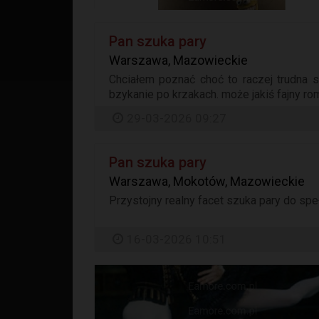
Pan szuka pary
Warszawa, Mazowieckie
Chciałem poznać choć to raczej trudna s
bzykanie po krzakach. może jakiś fajny rom
29-03-2026 09:27
Pan szuka pary
Warszawa, Mokotów, Mazowieckie
Przystojny realny facet szuka pary do spełn
16-03-2026 10:51