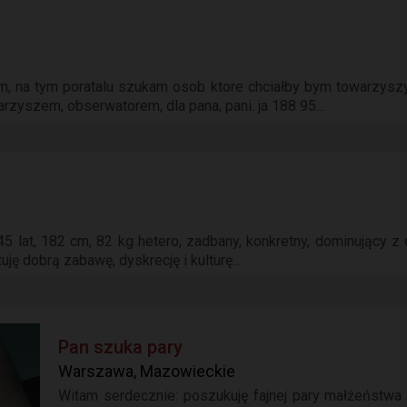
, na tym poratalu szukam osob ktore chciałby bym towarzyszył
zyszem, obserwatorem, dla pana, pani. ja 188 95...
5 lat, 182 cm, 82 kg hetero, zadbany, konkretny, dominujący 
ję dobrą zabawę, dyskrecję i kulturę...
Pan szuka pary
Warszawa, Mazowieckie
Witam serdecznie: poszukuję fajnej pary małżeństwa 