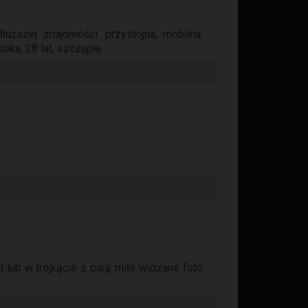
łuższej znajomości. przystojna, mobilna,
ka, 28 lat, szczupła...
 lub w trójkącie z parą miłe widzane foto
..