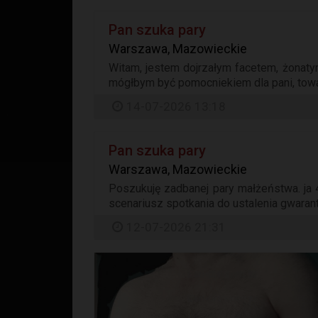
Pan szuka pary
Warszawa, Mazowieckie
Witam, jestem dojrzałym facetem, żonatym
mógłbym być pomocniekiem dla pani, towar
14-07-2026 13:18
Pan szuka pary
Warszawa, Mazowieckie
Poszukuję zadbanej pary małżeństwa. ja 4
scenariusz spotkania do ustalenia gwarantu
12-07-2026 21:31