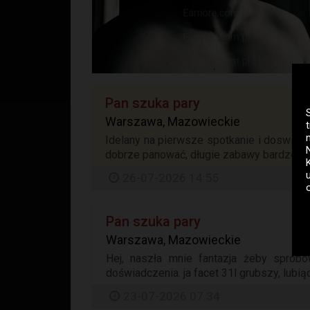
Pan szuka pary
Warszawa, Mazowieckie
Idelany na pierwsze spotkanie i doswiadc
dobrze panować, długie zabawy bardzo lubi
26-07-2026 14:55
Pan szuka pary
Warszawa, Mazowieckie
Hej, naszła mnie fantazja żeby sprób
doświadczenia. ja facet 31l grubszy, lubi
23-07-2026 07:34