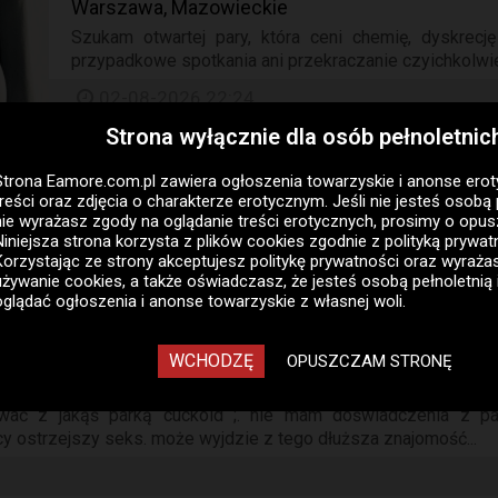
Warszawa, Mazowieckie
Szukam otwartej pary, która ceni chemię, dyskrecję
przypadkowe spotkania ani przekraczanie czyichkolwiek
02-08-2026 22:24
Strona wyłącznie dla osób pełnoletnic
Strona Eamore.com.pl zawiera
ogłoszenia towarzyskie i anonse ero
treści oraz zdjęcia o charakterze erotycznym. Jeśli nie jesteś osobą 
nie wyrażasz zgody na oglądanie treści erotycznych, prosimy o opus
zony na konkretną znajomość! cześć. 37lata, normalna budowa c
Niniejsza strona korzysta z plików cookies zgodnie z
polityką prywat
ę. spotykałem się z dwiema parami regularnie...
Korzystając ze strony akceptujesz politykę prywatności oraz wyraż
używanie cookies, a także oświadczasz, że jesteś osobą pełnoletnią 
oglądać ogłoszenia i anonse towarzyskie z własnej woli.
WCHODZĘ
OPUSZCZAM STRONĘ
ować z jakąś parką cuckold ;. nie mam doświadczenia z p
ący ostrzejszy seks. może wyjdzie z tego dłuższa znajomość...