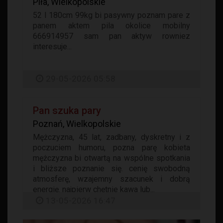
Piła, Wielkopolskie
52 l 180cm 99kg bi pasywny poznam pare z
panem aktem pila okolice mobilny
666914957 sam pan aktyw rowniez
interesuje...
29-05-2026 05:58
Pan szuka pary
Poznań, Wielkopolskie
Mężczyzna, 45 lat, zadbany, dyskretny i z
poczuciem humoru, pozna parę kobieta
mężczyzna bi otwartą na wspólne spotkania
i bliższe poznanie się. cenię swobodną
atmosferę, wzajemny szacunek i dobrą
energię. najpierw chętnie kawa lub...
13-05-2026 16:47