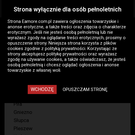
Strona wyłącznie dla osób pełnoletnich
Togg
navig
Strona Eamore.com.pl zawiera
ogłoszenia towarzyskie i
Eamore.com.pl
Ogłoszenia panów
Pan szuka pary
anonse erotyczne
, a także treści oraz zdjęcia o charakterze
Wielkopolskie
erotycznym. Jeśli nie jesteś osobą pełnoletnią lub nie
wyrażasz zgody na oglądanie treści erotycznych, prosimy o
opuszczenie strony. Niniejsza strona korzysta z plików
Pan szuka pary - ogłoszenia
cookies zgodnie z
polityką prywatności
. Korzystając ze
towarzyskie panów
strony akceptujesz politykę prywatności oraz wyrażasz
zgodę na używanie cookies, a także oświadczasz, że jesteś
Wielkopolskie
osobą pełnoletnią i chcesz oglądać ogłoszenia i anonse
towarzyskie z własnej woli.
26
WCHODZĘ
OPUSZCZAM STRONĘ
Poznań
Piła
Gniezno
Słupca
Pleszew