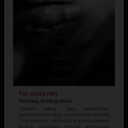
Pan szuka pary
Pleszew, Wielkopolskie
Paznam panią, parę małżeństwo
zainteresowane dużą i wytrzymała zabawką
? cel wiadomy: szczegóły w korespondencji
okolice pleszewa, jarocina, krotoszyna,