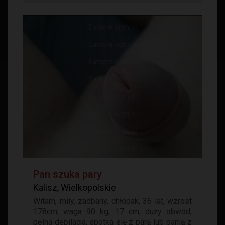
Pan szuka pary
Kalisz, Wielkopolskie
Witam, miły, zadbany, chłopak, 36 lat, wzrost
178cm, waga 90 kg, 17 cm, duży obwód,
pełna depilacja, spotka się z parą lub panią z