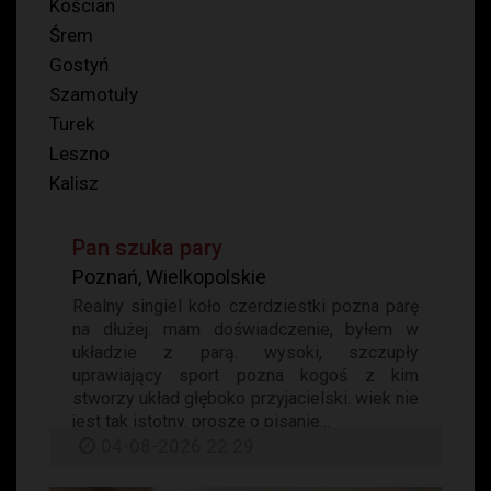
Kościan
Śrem
Gostyń
Szamotuły
Turek
Leszno
Kalisz
Pan szuka pary
Poznań, Wielkopolskie
Realny singiel koło czerdziestki pozna parę
na dłużej. mam doświadczenie, byłem w
układzie z parą. wysoki, szczupły
uprawiający sport pozna kogoś z kim
stworzy układ głęboko przyjacielski. wiek nie
jest tak istotny. proszę o pisanie...
04-08-2026 22:29