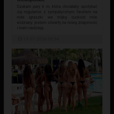
Szukam pary k m, która chciałaby spotykać
się regularnie z sympatycznym facetem na
miłe igraszki we trójkę cuckold mile
widziany: jestem otwarty na nową znajomość
i mam nadzieję...
19-07-2026 09:34