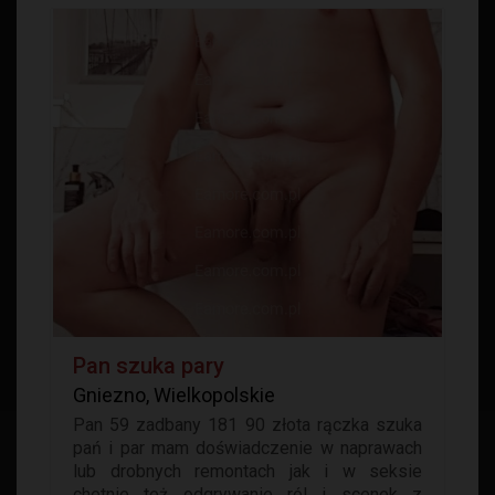
Pan szuka pary
Gniezno, Wielkopolskie
Pan 59 zadbany 181 90 złota rączka szuka
pań i par mam doświadczenie w naprawach
lub drobnych remontach jak i w seksie
chetnie też odgrywanie ról i scenek z