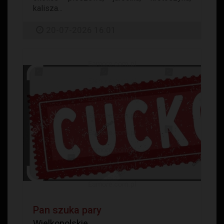
kalisza...
20-07-2026 16:01
Pan szuka pary
Wielkopolskie