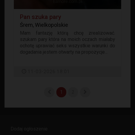
Pan szuka pary
Śrem, Wielkopolskie
Mam fantazję którą chcę zrealizować.
szukam pary która na moich oczach miałaby
ochotę uprawiać seks wszystkie warunki do
dogadania jestem otwarty na propozycje...
11-03-2026 18:01
1
2
Dodaj ogłoszenie