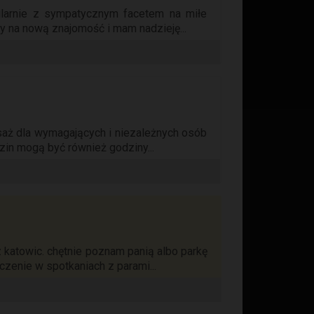
ularnie z sympatycznym facetem na miłe
ty na nową znajomość i mam nadzieję...
saż dla wymagających i niezależnych osób
in mogą być również godziny...
 katowic. chętnie poznam panią albo parkę
zenie w spotkaniach z parami...