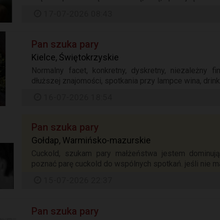
17-07-2026 08:43
Pan szuka pary
Kielce, Świętokrzyskie
Normalny facet, konkretny, dyskretny, niezależny fi
dłuższej znajomości, spotkania przy lampce wina, drink
16-07-2026 18:54
Pan szuka pary
Gołdap, Warmińsko-mazurskie
Cuckold, szukam pary małżeństwa jestem dominują
poznać parę cuckold do wspólnych spotkań. jeśli nie m
15-07-2026 22:37
Pan szuka pary