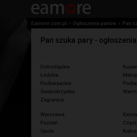
Eamore.com.pl
Ogłoszenia panów
Pan s
Pan szuka pary - ogłoszeni
Dolnośląskie
Kujaw
Łódzkie
Małop
Podkarpackie
Podla
Świętokrzyskie
Warmi
Zagranica
Warszawa
Katow
Poznań
Częs
Opole
Kielce