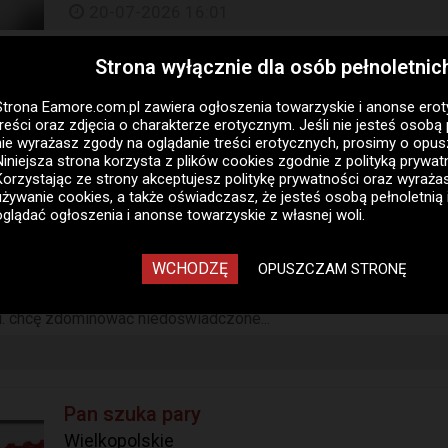
20-07-2026 16:01
Strona wyłącznie dla osób pełnoletnic
Strona Eamore.com.pl zawiera
ogłoszenia towarzyskie i anonse ero
treści oraz zdjęcia o charakterze erotycznym. Jeśli nie jesteś osobą 
małżeństwa do stałych spotkań. 600448019...
nie wyrażasz zgody na oglądanie treści erotycznych, prosimy o opus
Niniejsza strona korzysta z plików cookies zgodnie z
polityką prywat
Korzystając ze strony akceptujesz politykę prywatności oraz wyraż
używanie cookies, a także oświadczasz, że jesteś osobą pełnoletnią 
oglądać ogłoszenia i anonse towarzyskie z własnej woli.
WCHODZĘ
OPUSZCZAM STRONĘ
nym usposobieniu. żonaty. czy atrakcyjny kwestia gustu, ale zda
ji. chcę zdominować niedoświadczone...
Pan szuka pary
Wielkopolskie