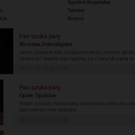
Sępólno Krajeńskie
m
Tarnów
tok
Krosno
Pan szuka pary
Wrocław, Dolnośląskie
Jeżeli szukacie tzw, przyjaciela domu, chcecie sprób
dyskrecje? chętnie zaprzyjaźnię się z parą lub panią w
21-07-2026 14:35
Pan szuka pary
Opole, Opolskie
Witam. poznam młodą parę, małżeństwo które ma och
pary również mile widziane...
21-07-2026 08:48