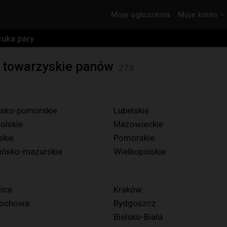
Moje ogłoszenia
Moje konto
zuka pary
a towarzyskie panów
273
sko-pomorskie
Lubelskie
olskie
Mazowieckie
skie
Pomorskie
ńsko-mazurskie
Wielkopolskie
ice
Kraków
tochowa
Bydgoszcz
Bielsko-Biała