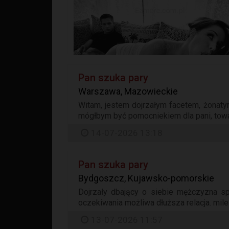
Pan szuka pary
Warszawa, Mazowieckie
Witam, jestem dojrzałym facetem, żonatym
mógłbym być pomocniekiem dla pani, towar
14-07-2026 13:18
Pan szuka pary
Bydgoszcz, Kujawsko-pomorskie
Dojrzały dbający o siebie mężczyzna sp
oczekiwania możliwa dłuższa relacja. mile 
13-07-2026 11:57