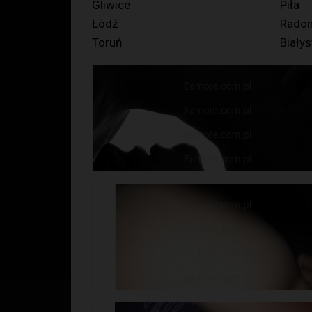
Gliwice
Piła
Łódź
Rado
Toruń
Białys