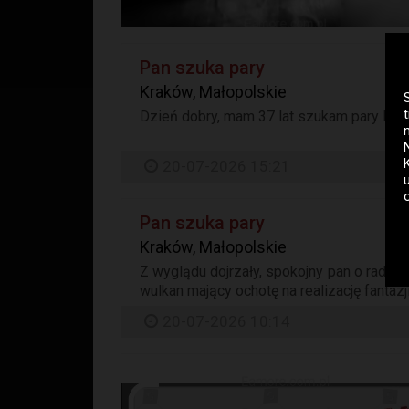
Pan szuka pary
Kraków, Małopolskie
Dzień dobry, mam 37 lat szukam pary lub 
20-07-2026 15:21
Pan szuka pary
Kraków, Małopolskie
Z wyglądu dojrzały, spokojny pan o rados
wulkan mający ochotę na realizację fantaz
20-07-2026 10:14