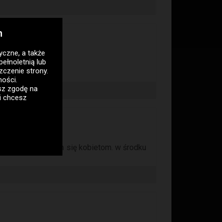
h
tyczne
, a także
pełnoletnią lub
zczenie strony.
ności
.
asz zgodę na
i chcesz
rza się że podobam się kobietom. w środku