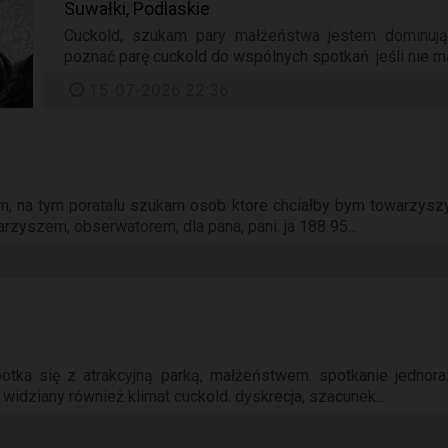
Suwałki, Podlaskie
Cuckold, szukam pary małżeństwa jestem dominują
poznać parę cuckold do wspólnych spotkań. jeśli nie m
15-07-2026 22:36
, na tym poratalu szukam osob ktore chciałby bym towarzyszył
zyszem, obserwatorem, dla pana, pani. ja 188 95...
otka się z atrakcyjną parką, małżeństwem. spotkanie jednora
widziany również klimat cuckold. dyskrecja, szacunek...