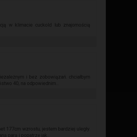
cją w klimacie cuckold lub znajomością
niezależnym i bez zobowiązań. chciałbym
ństwo 40, na odpowiednim...
et 177cm wzrostu, jestem bardziej uległy.
ą parą i popatrzę jak...